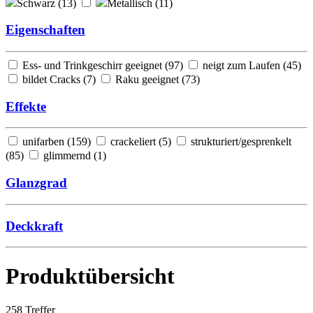
Schwarz (
13
)
Metallisch (
11
)
Eigenschaften
Ess- und Trinkgeschirr geeignet (
97
)
neigt zum Laufen (
45
)
bildet Cracks (
7
)
Raku geeignet (
73
)
Effekte
unifarben (
159
)
crackeliert (
5
)
strukturiert/gesprenkelt
(
85
)
glimmernd (
1
)
Glanzgrad
Deckkraft
Produktübersicht
258
Treffer