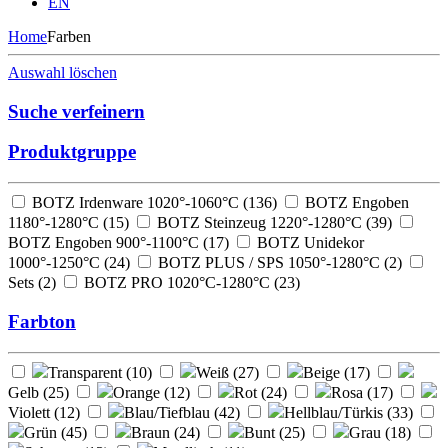
EN
Home
Farben
Auswahl löschen
Suche verfeinern
Produktgruppe
BOTZ Irdenware 1020°-1060°C (
136
)
BOTZ Engoben
1180°-1280°C (
15
)
BOTZ Steinzeug 1220°-1280°C (
39
)
BOTZ Engoben 900°-1100°C (
17
)
BOTZ Unidekor
1000°-1250°C (
24
)
BOTZ PLUS / SPS 1050°-1280°C (
2
)
Sets (
2
)
BOTZ PRO 1020°C-1280°C (
23
)
Farbton
Transparent (
10
)
Weiß (
27
)
Beige (
17
)
Gelb (
25
)
Orange (
12
)
Rot (
24
)
Rosa (
17
)
Violett (
12
)
Blau/Tiefblau (
42
)
Hellblau/Türkis (
33
)
Grün (
45
)
Braun (
24
)
Bunt (
25
)
Grau (
18
)