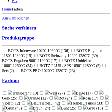
EN
Home
Farben
Auswahl löschen
Suche verfeinern
Produktgruppe
BOTZ Irdenware 1020°-1060°C (
136
)
BOTZ Engoben
1180°-1280°C (
15
)
BOTZ Steinzeug 1220°-1280°C (
39
)
BOTZ Engoben 900°-1100°C (
17
)
BOTZ Unidekor
1000°-1250°C (
24
)
BOTZ PLUS / SPS 1050°-1280°C (
2
)
Sets (
2
)
BOTZ PRO 1020°C-1280°C (
23
)
Farbton
Transparent (
10
)
Weiß (
27
)
Beige (
17
)
Gelb (
25
)
Orange (
12
)
Rot (
24
)
Rosa (
17
)
Violett (
12
)
Blau/Tiefblau (
42
)
Hellblau/Türkis (
33
)
Grün (
45
)
Braun (
24
)
Bunt (
25
)
Grau (
18
)