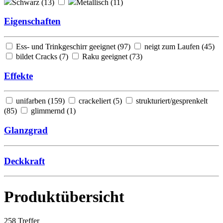
Schwarz (
13
)
Metallisch (
11
)
Eigenschaften
Ess- und Trinkgeschirr geeignet (
97
)
neigt zum Laufen (
45
)
bildet Cracks (
7
)
Raku geeignet (
73
)
Effekte
unifarben (
159
)
crackeliert (
5
)
strukturiert/gesprenkelt
(
85
)
glimmernd (
1
)
Glanzgrad
Deckkraft
Produktübersicht
258
Treffer