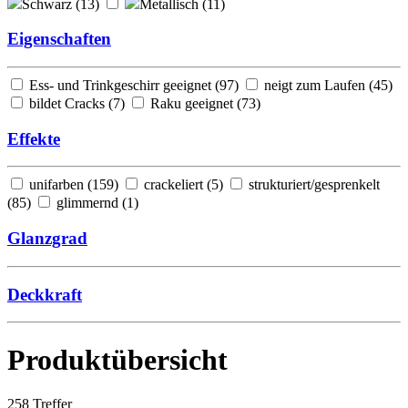
Schwarz (
13
)
Metallisch (
11
)
Eigenschaften
Ess- und Trinkgeschirr geeignet (
97
)
neigt zum Laufen (
45
)
bildet Cracks (
7
)
Raku geeignet (
73
)
Effekte
unifarben (
159
)
crackeliert (
5
)
strukturiert/gesprenkelt
(
85
)
glimmernd (
1
)
Glanzgrad
Deckkraft
Produktübersicht
258
Treffer