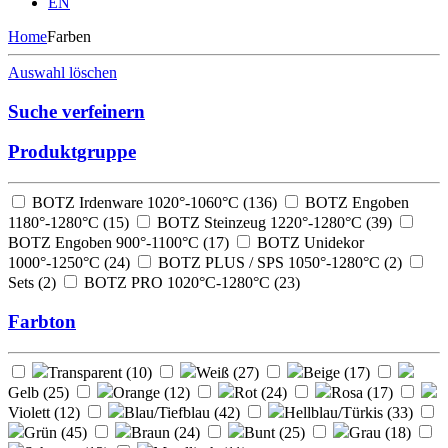
EN
Home
Farben
Auswahl löschen
Suche verfeinern
Produktgruppe
BOTZ Irdenware 1020°-1060°C (
136
)
BOTZ Engoben
1180°-1280°C (
15
)
BOTZ Steinzeug 1220°-1280°C (
39
)
BOTZ Engoben 900°-1100°C (
17
)
BOTZ Unidekor
1000°-1250°C (
24
)
BOTZ PLUS / SPS 1050°-1280°C (
2
)
Sets (
2
)
BOTZ PRO 1020°C-1280°C (
23
)
Farbton
Transparent (
10
)
Weiß (
27
)
Beige (
17
)
Gelb (
25
)
Orange (
12
)
Rot (
24
)
Rosa (
17
)
Violett (
12
)
Blau/Tiefblau (
42
)
Hellblau/Türkis (
33
)
Grün (
45
)
Braun (
24
)
Bunt (
25
)
Grau (
18
)